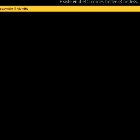
Existe en
4
et
5 cordes frettée
et
fretless
.
copyright © Alembic