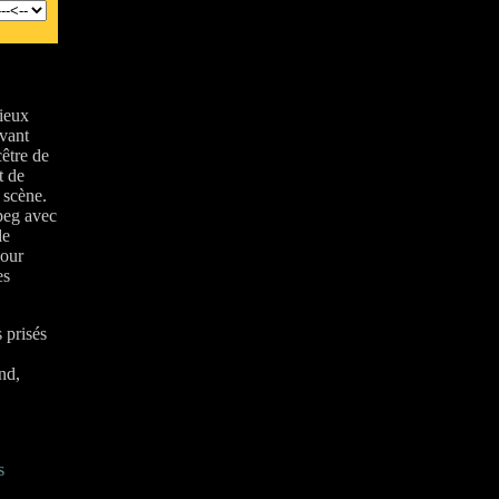
>
ieux
vant
cêtre de
t de
 scène.
peg avec
de
pour
es
 prisés
nd,
s