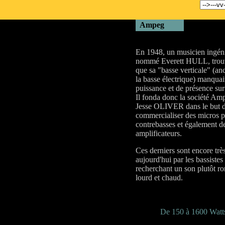
..
Ampeg
En 1948, un musicien ingén
nommé Everett HULL, trou
que sa "basse verticale" (an
la basse électrique) manquai
puissance et de présence sur
Il fonda donc la société Am
Jesse OLIVER dans le but 
commercialiser des micros 
contrebasses et également d
amplificateurs.
Ces derniers sont encore très
aujourd'hui par les bassistes
recherchant un son plutôt ro
lourd et chaud.
4
De 150 à 1600 Watt