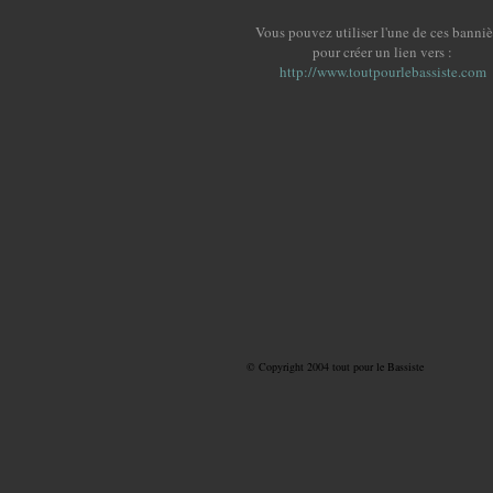
Vous pouvez utiliser l'une de ces banniè
pour créer un lien vers :
http://www.toutpourlebassiste.com
© Copyright 2004 tout pour le Bassiste