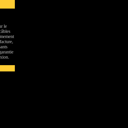
r le
câbles
rêmement
facture,
ants
garantie
xion.