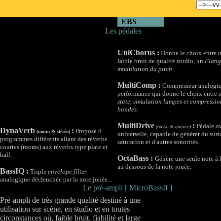
..
EBS
Les p
édales
UniChorus :
Donne le choix entre 
faible bruit de qualité studio, un
Flang
modulation du pitch
.
MultiComp :
Compresseur analogiq
performance qui donne le choix entre
state, simulation lampes et compressio
bandes
.
MultiDrive
:
Pédale ov
(basse & guitare)
DynaVerb
:
Propose 8
(mono & stéréo)
universelle, capable de générer du susta
programmes différents allant des réverbs
saturation et d'autres sonorités.
courtes (rooms) aux réverbs type plate et
hall.
OctaBass :
Génère une seule note à 
au dessous de la note jouée.
BassIQ :
Triple
envelope filter
analogique déclenchée par la note jouée...
Le pré-ampli [ MicroBassII ]
Pré-ampli de très grande qualité destiné à une
utilisation sur scène, en studio et en toutes
circonstances où, faible bruit, fiabilité et large