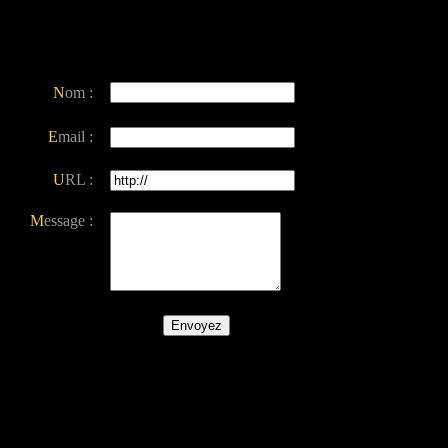
N
om :
E
mail :
U
RL :
M
essage :