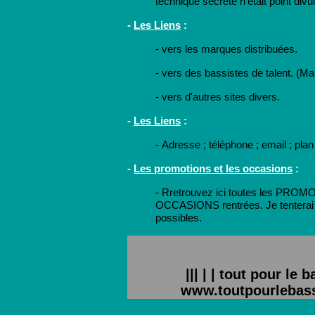
technique secrète n'était point div
-
Les Liens
:
-
vers les marques distribuées.
-
vers des bassistes de talent. (Marc
-
vers d'autres sites divers.
-
Les Liens
:
-
Adresse ; téléphone ; email ; pla
-
Les promotions et les occasions
:
- R
retrouvez ici toutes les PROMO
OCCASIONS rentrées. Je tenterai d
possibles.
||| | | tout pour le
www.toutpourlebassis