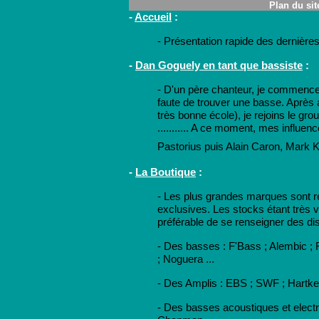
Plan du si
-
Accueil
:
- Présentation rapide des dernièr
-
Dan Goguely en tant que bassiste
:
-
D'un père chanteur, je commence 
faute de trouver une basse.
Après 
très bonne école), je rejoins le gr
...........
A ce moment, mes influence
Pastorius puis Alain Caron, Mark King,
-
La Boutique
:
-
Les plus grandes marques sont r
exclusives. Les stocks étant très va
préférable de se renseigner des di
- Des basses : F'Bass ; Alembic ;
; Noguera ...
- Des Amplis : EBS ; SWF ; Hartke 
- Des basses acoustiques et elect