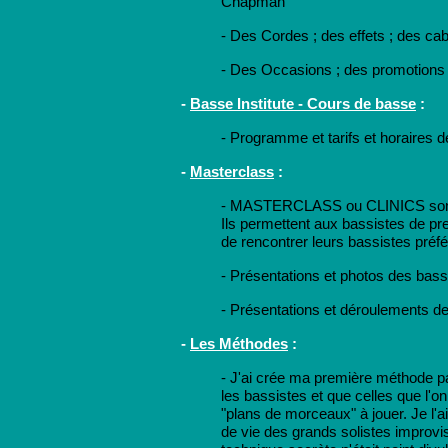
Chapman
- Des Cordes ; des effets ; des cabl
- Des Occasions ; des promotions .
-
Basse Institute - Cours de basse
:
- Programme et tarifs et horaires d
-
Masterclass
:
-
MASTERCLASS ou CLINICS sont de
Ils permettent aux bassistes de pr
de rencontrer leurs bassistes préfé
- Présentations et photos des bass
- Présentations et déroulements d
-
Les Méthodes
:
-
J'ai crée ma première méthode parc
les bassistes et que celles que l'on
"plans de morceaux" à jouer. Je l'a
de vie des grands solistes improvisa