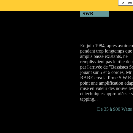
..
SWR
En juin 1984, après avoir co
pendant trop longtemps que 
amplis basse existants, ne
remplissaient pas le rôle d
par l'arrivée de "Bassistes S
jouant sur 5 et 6 cordes, M
RABE créa la firme S.W.R e
point une amplification adap
mise en valeur des nouvelle
et techniques appropriées : s
tapping...
De 35 à 900 Watts