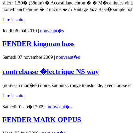
sillet : 1.50� (38mm) � Accastillage chrom� � M�caniques vinta
noire/blanche/noire � 2 micros �75 Vintage Jazz Bass� simple bob
Lire la suite
Jeudi 06 mai 2010 |
nouveaut�s
FENDER kingman bass
Samedi 07 novembre 2009 |
nouveaut�s
contrebasse �lectrique NS way
(nouveau mod�le) noire, sunburst, rouge translucide, avec housse et 
Lire la suite
Samedi 01 ao�t 2009 |
nouveaut�s
FENDER MARK OPPUS