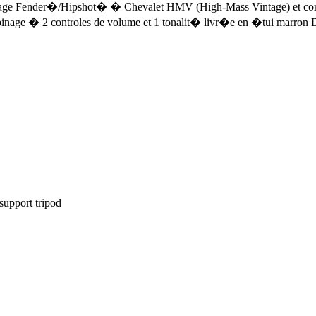
ge Fender�/Hipshot� � Chevalet HMV (High-Mass Vintage) et cordes
inage � 2 controles de volume et 1 tonalit� livr�e en �tui marron 
support tripod