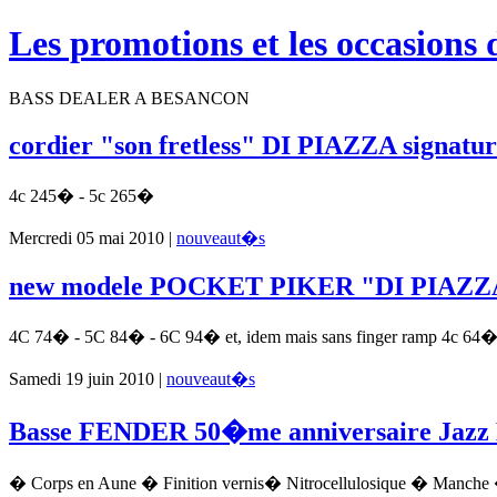
Les promotions et les occasions 
BASS DEALER A BESANCON
cordier "son fretless" DI PIAZZA signatu
4c 245� - 5c 265�
Mercredi 05 mai 2010 |
nouveaut�s
new modele POCKET PIKER "DI PIAZZA
4C 74� - 5C 84� - 6C 94� et, idem mais sans finger ramp 4c 64
Samedi 19 juin 2010 |
nouveaut�s
Basse FENDER 50�me anniversaire Jazz 
� Corps en Aune � Finition vernis� Nitrocellulosique � Manche