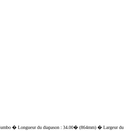
 Jumbo � Longueur du diapason : 34.00� (864mm) � Largeur du