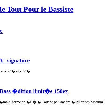
de Tout Pour le Bassiste
re
" signature
� - 5c 74� - 6c 84�
Bass �dition limit�e 150ex
 �rable, forme en �C� � Touche palissandre � 20 frettes Medium