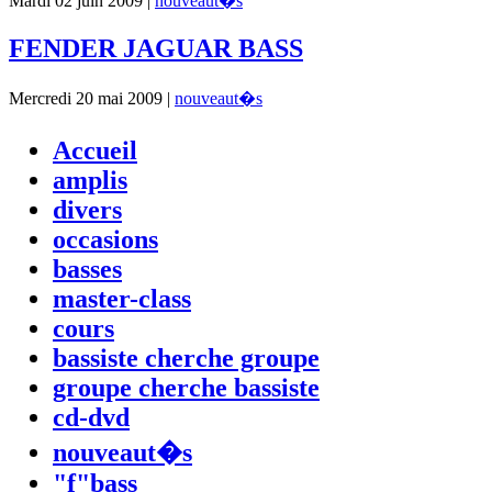
Mardi 02 juin 2009 |
nouveaut�s
FENDER JAGUAR BASS
Mercredi 20 mai 2009 |
nouveaut�s
Accueil
amplis
divers
occasions
basses
master-class
cours
bassiste cherche groupe
groupe cherche bassiste
cd-dvd
nouveaut�s
"f"bass