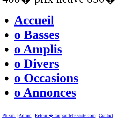
Accueil
o Basses
o Amplis
o Divers
o Occasions
o Annonces
Pluxml
|
Admin
|
Retour � toupourlebassiste.com
|
Contact