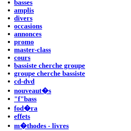
basses
amplis
divers
occasions
annonces
promo
master-class
cours
bassiste cherche groupe
groupe cherche bassiste
cd-dvd
nouveaut�s
"f"bass
fod�ra
effets
m�thodes - livres