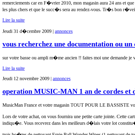
remerciements car en F�vrier 2010, mon magasin aura 24 ans et que s
les plus chers et que le succ�s sera au rendez-vous. Tr�s bon 
Lire la suite
Jeudi 31 d�cembre 2009 |
annonces
vous recherchez une documentation ou un 
sur votre basse ou ampli m�me ancien !! faites moi une demande je vo
Lire la suite
Jeudi 12 novembre 2009 |
annonces
operation MUSIC-MAN 1 an de cordes et d'e
MusicMan France et votre magasin TOUT POUR LE BASSISTE vous off
Lors de votre achat, on vous fournira une petite carte jointe. Cette c
indiqu�e. Vous recevrez dans les meilleurs d�lais votre lot constit
trois bo�tes de nettoyant Ernie Ball Wonder Wipes (1 nettoyant de to