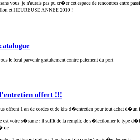
ans vous, je n'aurais pas pu cr�er cet espace de rencontres entre pas
r�veillon et HEUREUSE ANNEE 2010 !
catalogue
us le ferai parvenir gratuitement contre paiement du port
ntretien offert !!!
rent 1 an de cordes et de kits d�entretien pour tout achat d�un 
arte est votre s�same : il suffit de la remplir, de s�lectionner le type 
u� de
uche, 1 nettoyant guitare, 1 nettoyant de cordes) mais �galement :