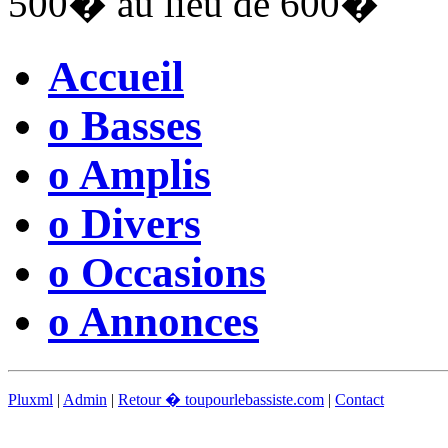
500� au lieu de 600�
Accueil
o Basses
o Amplis
o Divers
o Occasions
o Annonces
Pluxml
|
Admin
|
Retour � toupourlebassiste.com
|
Contact