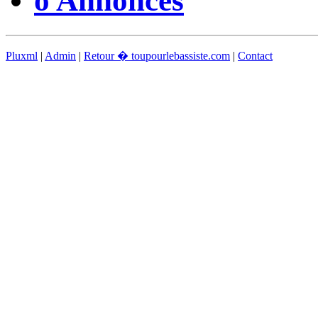
o Annonces
Pluxml
|
Admin
|
Retour � toupourlebassiste.com
|
Contact