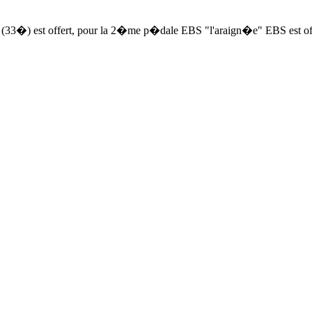
(33�) est offert, pour la 2�me p�dale EBS "l'araign�e" EBS est offe