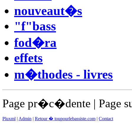
nouveaut�s
"f"bass
fod�ra
effets
m�thodes - livres
Page pr�c�dente | Page su
Pluxml
|
Admin
|
Retour � toupourlebassiste.com
|
Contact