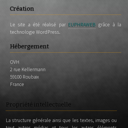
Création
Le site a été réalisé par
EUPHRAWEB
grâce à la
technologie WordPress.
Hébergement
OVH
2 rue Kellermann
59100 Roubaix
France
Propriété intellectuelle
La structure générale ainsi que les textes, images ou
tout autres médias et tous les autres éléments