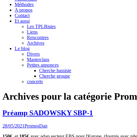
Méthodes
A propos
Contact
Et aussi
Les TPLBistes
Liens
Rencontres
Archives
Le blog
Divers
Masterclass
Petites annonces
Cherche bassiste
Cherche groupe
concerts
Archives pour la catégorie Pro
Préamp SADOWSKY SBP-1
28/05/2021
Promos
Dan
150€
et
185€
avec adap secteur EBS pour l'€urope (fournis avec pile