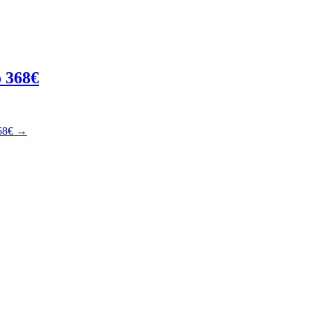
o 368€
68€
→