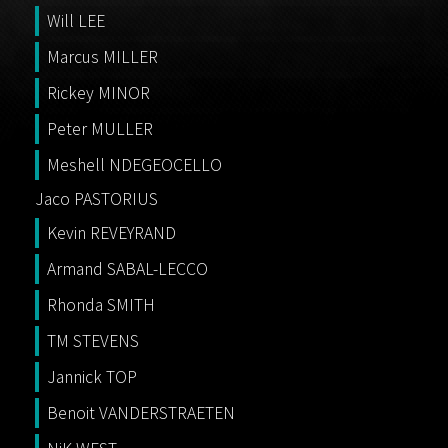
Will LEE
Marcus MILLER
Rickey MINOR
Peter MULLER
Meshell NDEGEOCELLO
Jaco PASTORIUS
Kevin REVEYRAND
Armand SABAL-LECCO
Rhonda SMITH
TM STEVENS
Jannick TOP
Benoit VANDERSTRAETEN