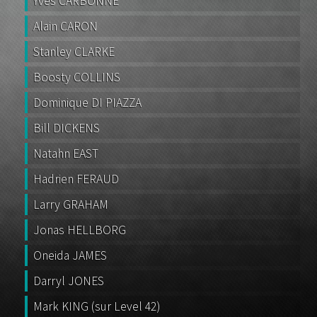
Yves CARBONNE
Alain CARON
Stanley CLARKE
Boosty COLLINS
Dominique DI PIAZZA
Bill DICKENS
Natahn EAST
Hadrien FERAUD
Larry GRAHAM
Jonas HELLBORG
Oneida JAMES
Darryl JONES
Mark KING (sur Level 42)