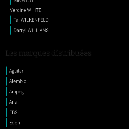
NiK WEST
Verdine WHITE
Tal WILKENFELD
Darryl WILLIAMS
Les marques distribuées
Aguilar
Alembic
Ampeg
Aria
EBS
Eden