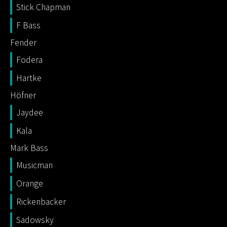
Stick Chapman
F Bass
Fender
Fodera
Hartke
Höfner
Jaydee
Kala
Mark Bass
Musicman
Orange
Rickenbacker
Sadowsky