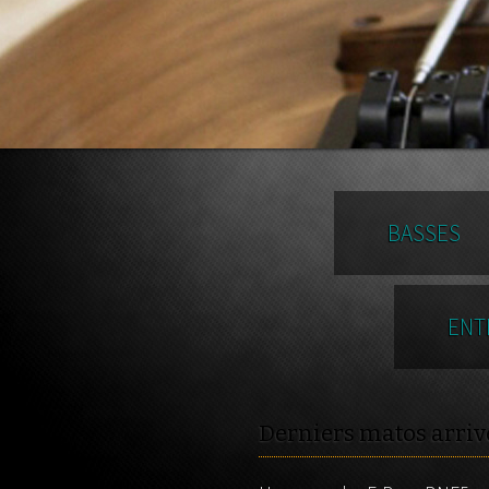
BASSES
ENT
Derniers matos arriv