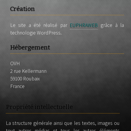
Création
Le site a été réalisé par
EUPHRAWEB
grâce à la
technologie WordPress.
Hébergement
OVH
2 rue Kellermann
59100 Roubaix
France
Propriété intellectuelle
La structure générale ainsi que les textes, images ou
tout autres médias et tous les autres éléments