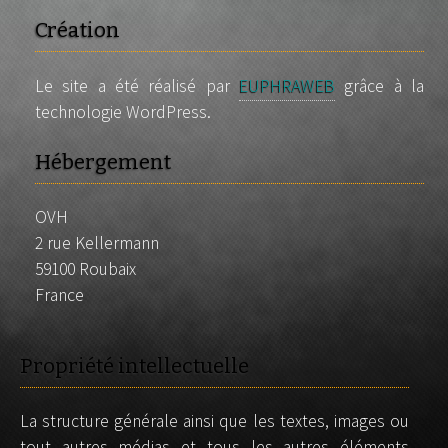
Création
Le site a été réalisé par
EUPHRAWEB
grâce à la
technologie WordPress.
Hébergement
OVH
2 rue Kellermann
59100 Roubaix
France
Propriété intellectuelle
La structure générale ainsi que les textes, images ou
tout autres médias et tous les autres éléments