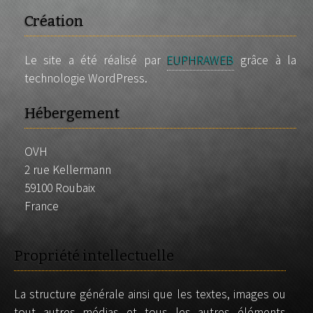
Création
Le site a été réalisé par
EUPHRAWEB
grâce à la
technologie WordPress.
Hébergement
OVH
2 rue Kellermann
59100 Roubaix
France
Propriété intellectuelle
La structure générale ainsi que les textes, images ou
tout autres médias et tous les autres éléments