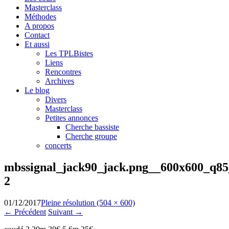
Masterclass
Méthodes
A propos
Contact
Et aussi
Les TPLBistes
Liens
Rencontres
Archives
Le blog
Divers
Masterclass
Petites annonces
Cherche bassiste
Cherche groupe
concerts
mbssignal_jack90_jack.png__600x600_q85
2
01/12/2017
Pleine résolution (504 × 600)
←
Précédent
Suivant
→