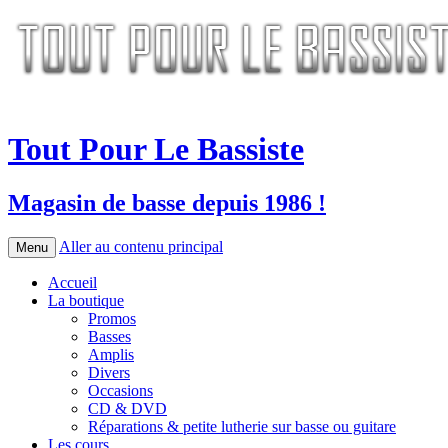
Tout Pour Le Bassiste
Magasin de basse depuis 1986 !
Aller au contenu principal
Menu
Accueil
La boutique
Promos
Basses
Amplis
Divers
Occasions
CD & DVD
Réparations & petite lutherie sur basse ou guitare
Les cours