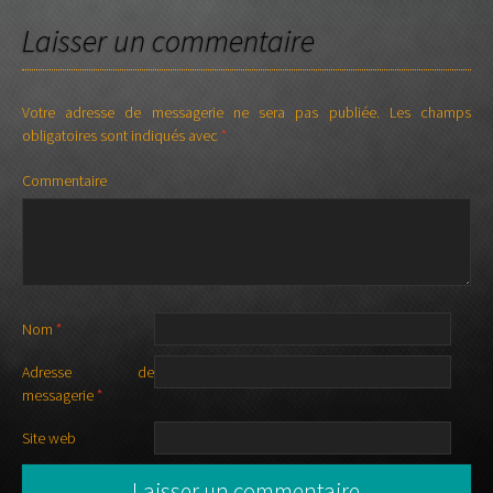
NAVIGATION DES
Laisser un commentaire
ARTICLES
Votre adresse de messagerie ne sera pas publiée.
Les champs
obligatoires sont indiqués avec
*
Commentaire
Nom
*
Adresse de
messagerie
*
Site web