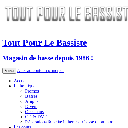
Tout Pour Le Bassiste
Magasin de basse depuis 1986 !
Aller au contenu principal
Menu
Accueil
La boutique
Promos
Basses
Amplis
Divers
Occasions
CD & DVD
Réparations & petite lutherie sur basse ou guitare
Les cours