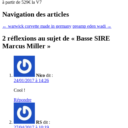
à partir de 529€ la V7
Navigation des articles
←
warwick corvette made in germany
preamp eden wadi
→
2 réflexions au sujet de «
Basse SIRE
Marcus Miller
»
Nico
dit :
24/01/2017 à 14:26
Cool !
Répondre
RS
dit :
27/04/2017 à 10:19