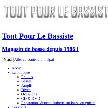
Tout Pour Le Bassiste
Magasin de basse depuis 1986 !
Aller au contenu principal
Menu
Accueil
La boutique
Promos
Basses
Amplis
Divers
Occasions
CD & DVD
Réparations & petite lutherie sur basse ou guitare
Les cours