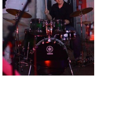
pour faire du rock
celtique ( bassiste , guitariste chanteur(se) , violoniste , joueur de
cornemuse , accordéoniste … )
Répetition sur Besançon au Bastion
Style : Soldat Louis , Mathmatah , Dropkick Murphys , Flogging
Molly , Celtkilt …
région Besançon, Répétition au « Bastion ».
tel: 06 67 55 82 20