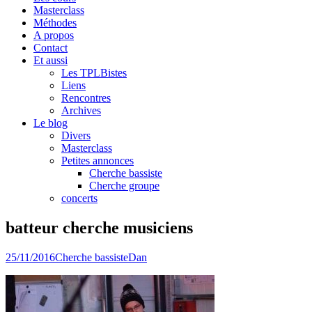
Masterclass
Méthodes
A propos
Contact
Et aussi
Les TPLBistes
Liens
Rencontres
Archives
Le blog
Divers
Masterclass
Petites annonces
Cherche bassiste
Cherche groupe
concerts
batteur cherche musiciens
25/11/2016
Cherche bassiste
Dan