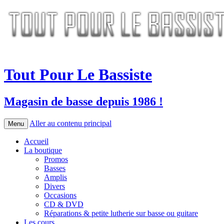
Tout Pour Le Bassiste
Magasin de basse depuis 1986 !
Aller au contenu principal
Menu
Accueil
La boutique
Promos
Basses
Amplis
Divers
Occasions
CD & DVD
Réparations & petite lutherie sur basse ou guitare
Les cours