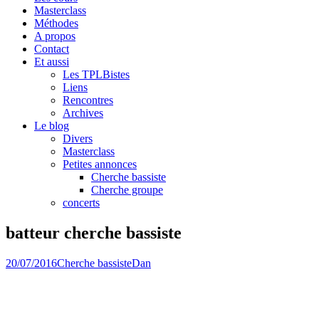
Masterclass
Méthodes
A propos
Contact
Et aussi
Les TPLBistes
Liens
Rencontres
Archives
Le blog
Divers
Masterclass
Petites annonces
Cherche bassiste
Cherche groupe
concerts
batteur cherche bassiste
20/07/2016
Cherche bassiste
Dan
batteur groove disponible, je suis intéressé pour des rencontres
basse batterie ou tout autres projets….j ai un local très petit
malheureusement ! A bientôt !