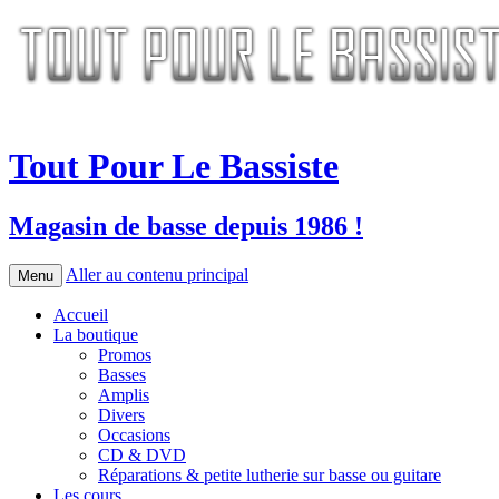
Tout Pour Le Bassiste
Magasin de basse depuis 1986 !
Aller au contenu principal
Menu
Accueil
La boutique
Promos
Basses
Amplis
Divers
Occasions
CD & DVD
Réparations & petite lutherie sur basse ou guitare
Les cours