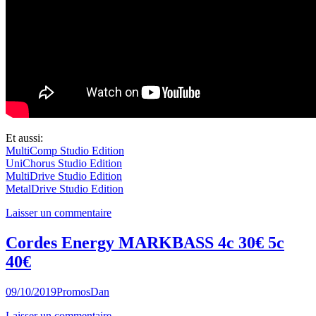
Et aussi:
MultiComp Studio Edition
UniChorus Studio Edition
MultiDrive Studio Edition
MetalDrive Studio Edition
Laisser un commentaire
Cordes Energy MARKBASS 4c 30€ 5c
40€
09/10/2019
Promos
Dan
Laisser un commentaire