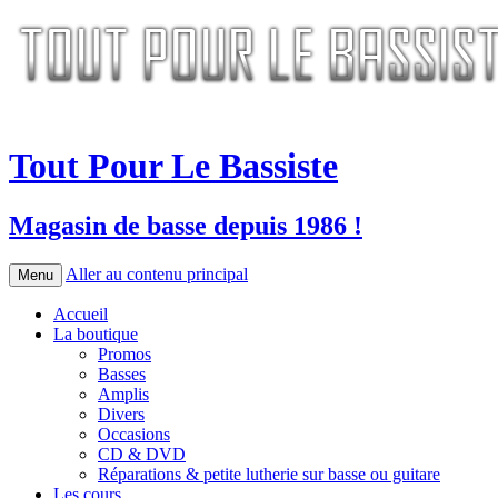
Tout Pour Le Bassiste
Magasin de basse depuis 1986 !
Aller au contenu principal
Menu
Accueil
La boutique
Promos
Basses
Amplis
Divers
Occasions
CD & DVD
Réparations & petite lutherie sur basse ou guitare
Les cours