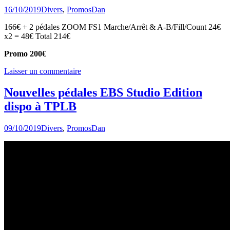
16/10/2019
Divers
,
Promos
Dan
166€ + 2 pédales ZOOM FS1 Marche/Arrêt & A-B/Fill/Count 24€
x2 = 48€ Total 214€
Promo 200€
Laisser un commentaire
Nouvelles pédales EBS Studio Edition
dispo à TPLB
09/10/2019
Divers
,
Promos
Dan