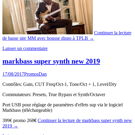
Continuer la lecture
de
basse sire MM avec housse dispo à TPLB
→
Laisser un commentaire
markbass super synth new 2019
17/08/2017
Promos
Dan
Contrôles: Gain, CUT Freq/Oct-1, Tone/Oct + 1, Level/Dry
Commutateurs: Presets, True Bypass et Synth/Octaver
Port USB pour réglage de paramètres d'effets sup via le logiciel
Markbass (téléchargeable)
399€ promo 268
€
Continuer la lecture
de
markbass super synth new
2019
→