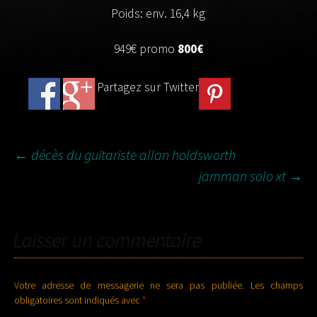
Poids: env. 16,4 kg
949€ promo
800€
Partagez sur Twitter
←
décès du guitariste allan holdsworth
jamman solo xt
→
NAVIGATION DES
ARTICLES
Laisser un commentaire
Votre adresse de messagerie ne sera pas publiée.
Les champs
obligatoires sont indiqués avec
*