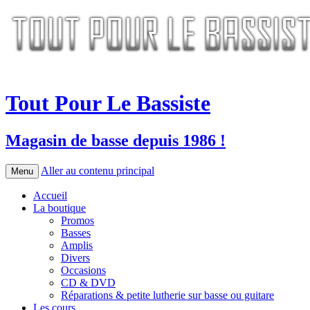
Tout Pour Le Bassiste
Magasin de basse depuis 1986 !
Aller au contenu principal
Menu
Accueil
La boutique
Promos
Basses
Amplis
Divers
Occasions
CD & DVD
Réparations & petite lutherie sur basse ou guitare
Les cours