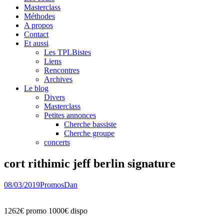
Masterclass
Méthodes
A propos
Contact
Et aussi
Les TPLBistes
Liens
Rencontres
Archives
Le blog
Divers
Masterclass
Petites annonces
Cherche bassiste
Cherche groupe
concerts
cort rithimic jeff berlin signature
08/03/2019
Promos
Dan
1262€ promo 1000€ dispo