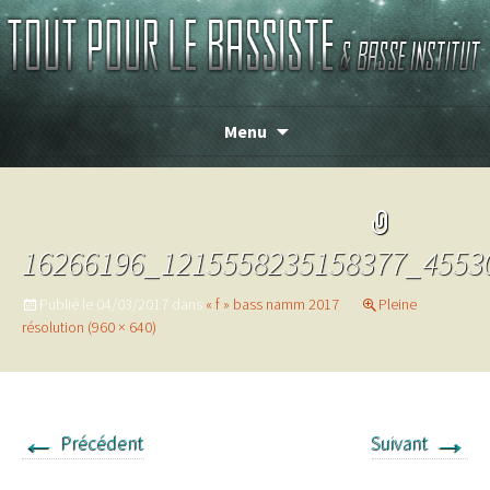
Magasin de basse depuis 1986 !
TOUT POUR LE BASSISTE
Menu
16266196_1215558235158377_4553
Publié le
04/03/2017
dans
« f » bass namm 2017
Pleine
résolution (960 × 640)
←
→
Précédent
Suivant