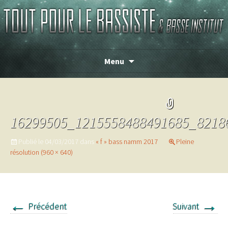
Magasin de basse depuis 1986 !
TOUT POUR LE BASSISTE
Menu
16299505_1215558488491685_8218
Publié le
04/03/2017
dans
« f » bass namm 2017
Pleine
résolution (960 × 640)
←
→
Précédent
Suivant