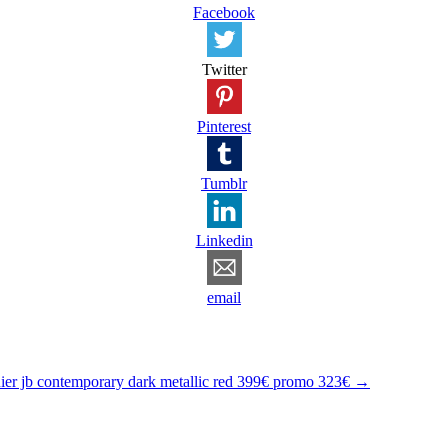
Facebook
Twitter
Pinterest
Tumblr
Linkedin
email
ier jb contemporary dark metallic red 399€ promo 323€
→