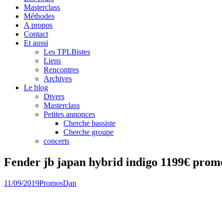
Masterclass
Méthodes
A propos
Contact
Et aussi
Les TPLBistes
Liens
Rencontres
Archives
Le blog
Divers
Masterclass
Petites annonces
Cherche bassiste
Cherche groupe
concerts
Fender jb japan hybrid indigo 1199€ prom
11/09/2019
Promos
Dan