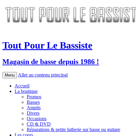
Tout Pour Le Bassiste
Magasin de basse depuis 1986 !
Aller au contenu principal
Menu
Accueil
La boutique
Promos
Basses
Amplis
Divers
Occasions
CD & DVD
Réparations & petite lutherie sur basse ou guitare
Les cours