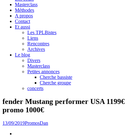
Masterclass
Méthodes
A propos
Contact
Et aussi
Les TPLBistes
Liens
Rencontres
Archives
Le blog
Divers
Masterclass
Petites annonces
Cherche bassiste
Cherche groupe
concerts
fender Mustang performer USA 1199€
promo 1000€
13/09/2019
Promos
Dan