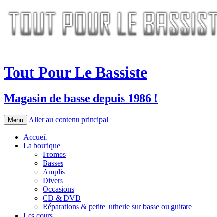
Tout Pour Le Bassiste
Magasin de basse depuis 1986 !
Aller au contenu principal
Menu
Accueil
La boutique
Promos
Basses
Amplis
Divers
Occasions
CD & DVD
Réparations & petite lutherie sur basse ou guitare
Les cours