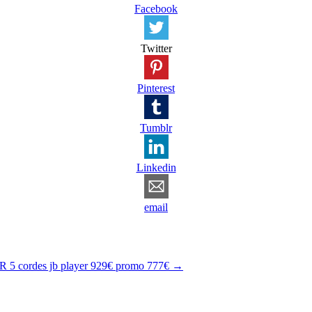
Facebook
Twitter
Pinterest
Tumblr
Linkedin
email
5 cordes jb player 929€ promo 777€
→