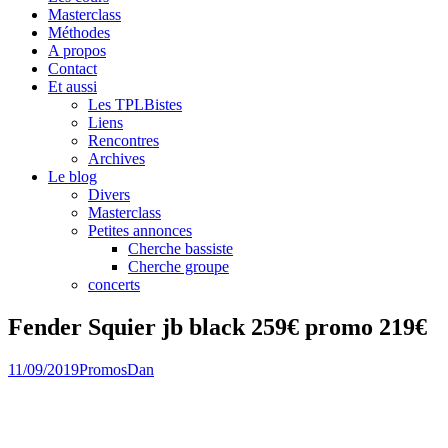
Masterclass
Méthodes
A propos
Contact
Et aussi
Les TPLBistes
Liens
Rencontres
Archives
Le blog
Divers
Masterclass
Petites annonces
Cherche bassiste
Cherche groupe
concerts
Fender Squier jb black 259€ promo 219€
11/09/2019
Promos
Dan