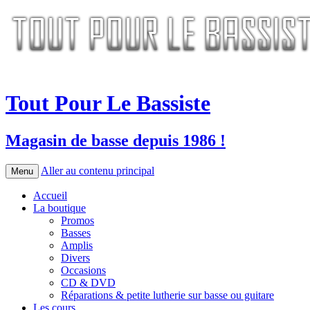
Tout Pour Le Bassiste
Magasin de basse depuis 1986 !
Aller au contenu principal
Menu
Accueil
La boutique
Promos
Basses
Amplis
Divers
Occasions
CD & DVD
Réparations & petite lutherie sur basse ou guitare
Les cours