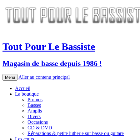
Tout Pour Le Bassiste
Magasin de basse depuis 1986 !
Aller au contenu principal
Menu
Accueil
La boutique
Promos
Basses
Amplis
Divers
Occasions
CD & DVD
Réparations & petite lutherie sur basse ou guitare
Les cours