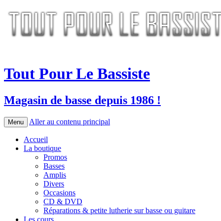
Tout Pour Le Bassiste
Magasin de basse depuis 1986 !
Aller au contenu principal
Menu
Accueil
La boutique
Promos
Basses
Amplis
Divers
Occasions
CD & DVD
Réparations & petite lutherie sur basse ou guitare
Les cours