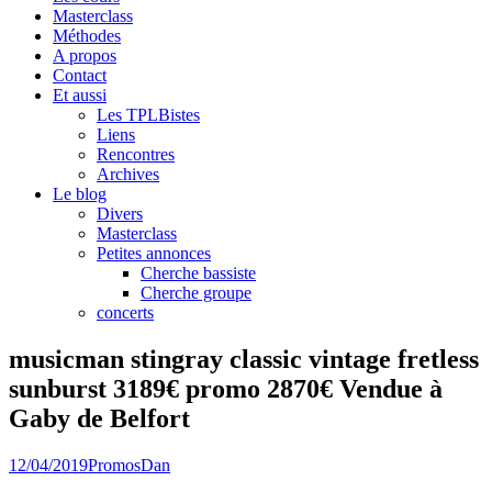
Masterclass
Méthodes
A propos
Contact
Et aussi
Les TPLBistes
Liens
Rencontres
Archives
Le blog
Divers
Masterclass
Petites annonces
Cherche bassiste
Cherche groupe
concerts
musicman stingray classic vintage fretless
sunburst 3189€ promo 2870€ Vendue à
Gaby de Belfort
12/04/2019
Promos
Dan