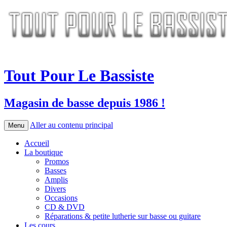
Tout Pour Le Bassiste
Magasin de basse depuis 1986 !
Aller au contenu principal
Menu
Accueil
La boutique
Promos
Basses
Amplis
Divers
Occasions
CD & DVD
Réparations & petite lutherie sur basse ou guitare
Les cours