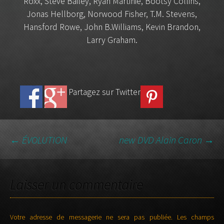
Roxx, Steve Bailey, Ryan Martinie, Bootsy Collins,
Jonas Hellborg, Norwood Fisher, T.M. Stevens,
Hansford Rowe, John B.Williams, Kevin Brandon,
Larry Graham.
Partagez sur Twitter
←
ÉVOLUTION
new DVD Alain Caron
→
NAVIGATION DES
Laisser un commentaire
ARTICLES
Votre adresse de messagerie ne sera pas publiée.
Les champs