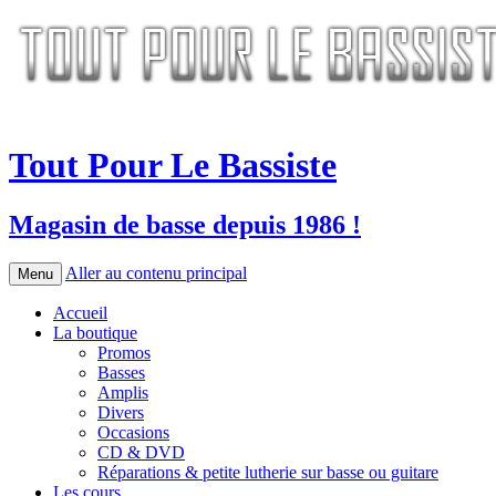
Tout Pour Le Bassiste
Magasin de basse depuis 1986 !
Aller au contenu principal
Menu
Accueil
La boutique
Promos
Basses
Amplis
Divers
Occasions
CD & DVD
Réparations & petite lutherie sur basse ou guitare
Les cours