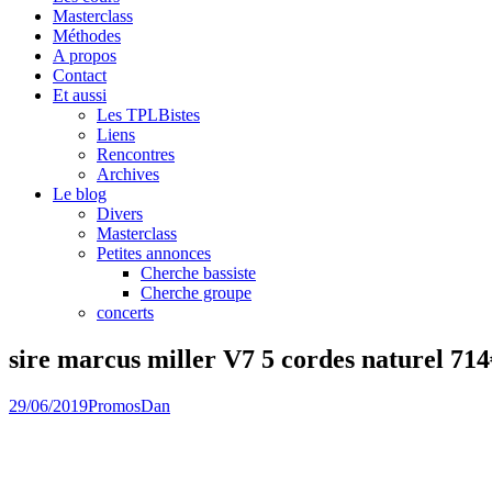
Masterclass
Méthodes
A propos
Contact
Et aussi
Les TPLBistes
Liens
Rencontres
Archives
Le blog
Divers
Masterclass
Petites annonces
Cherche bassiste
Cherche groupe
concerts
sire marcus miller V7 5 cordes naturel 71
29/06/2019
Promos
Dan