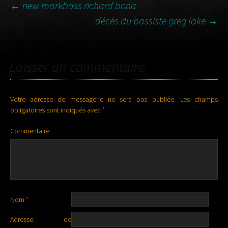
←
new markbass richard bona
décès du bassiste greg lake
→
NAVIGATION DES
ARTICLES
Laisser un commentaire
Votre adresse de messagerie ne sera pas publiée.
Les champs
obligatoires sont indiqués avec
*
Commentaire
Nom
*
Adresse de