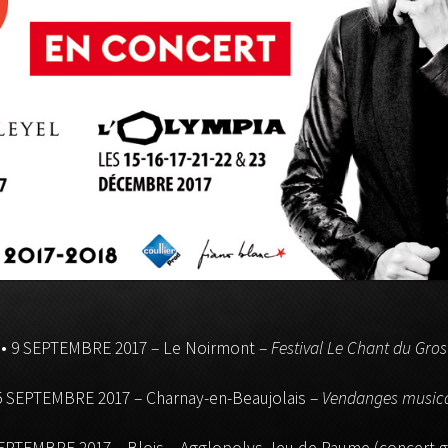
• 9 SEPTEMBRE 2017 – Le Noirmont –
Festival Le Chant du Gros
5 SEPTEMBRE 2017 – Charnay-en-Beaujolais –
Vendanges music
SEPTEMBRE 2017 – Blois – Agglopolys Jeu de Paume (concert gr