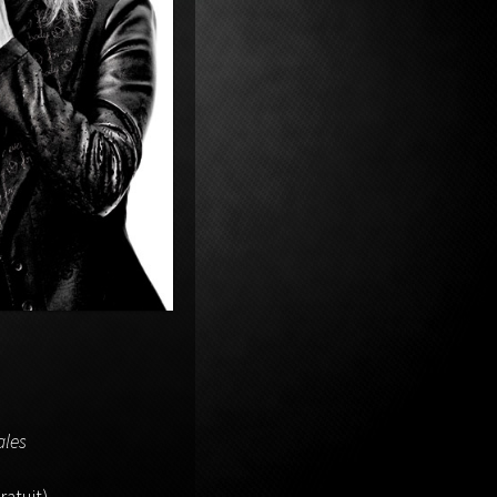
ales
atuit)