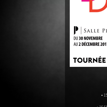
guitare
• 1
• 16 