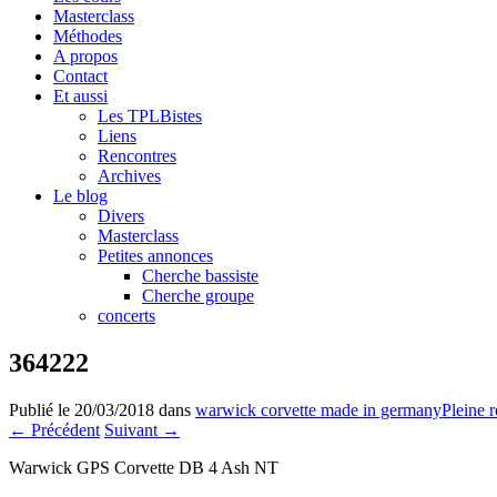
Masterclass
Méthodes
A propos
Contact
Et aussi
Les TPLBistes
Liens
Rencontres
Archives
Le blog
Divers
Masterclass
Petites annonces
Cherche bassiste
Cherche groupe
concerts
364222
Publié le
20/03/2018
dans
warwick corvette made in germany
Pleine 
←
Précédent
Suivant
→
Warwick GPS Corvette DB 4 Ash NT