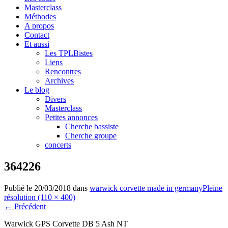
Masterclass
Méthodes
A propos
Contact
Et aussi
Les TPLBistes
Liens
Rencontres
Archives
Le blog
Divers
Masterclass
Petites annonces
Cherche bassiste
Cherche groupe
concerts
364226
Publié le
20/03/2018
dans
warwick corvette made in germany
Pleine
résolution (110 × 400)
←
Précédent
Warwick GPS Corvette DB 5 Ash NT