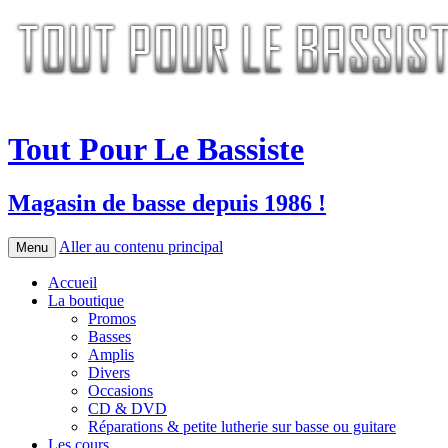
Tout Pour Le Bassiste
Magasin de basse depuis 1986 !
Aller au contenu principal
Menu
Accueil
La boutique
Promos
Basses
Amplis
Divers
Occasions
CD & DVD
Réparations & petite lutherie sur basse ou guitare
Les cours