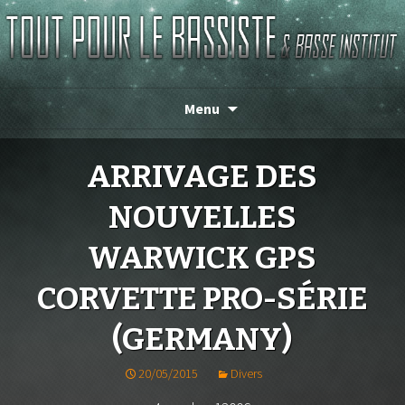
Magasin de basse depuis 1986 !
TOUT POUR LE BASSISTE
Menu
ARRIVAGE DES
NOUVELLES
WARWICK GPS
CORVETTE PRO-SÉRIE
(GERMANY)
20/05/2015
Divers