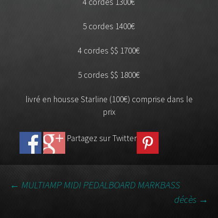
4 cordes 1300€
5 cordes 1400€
4 cordes $$ 1700€
5 cordes $$ 1800€
livré en housse Starline (100€) comprise dans le
prix
Partagez sur Twitter
←
MULTIAMP MIDI PEDALBOARD MARKBASS
décès
→
NAVIGATION DES