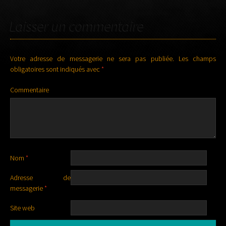
ARTICLES
Laisser un commentaire
Votre adresse de messagerie ne sera pas publiée.
Les champs
obligatoires sont indiqués avec
*
Commentaire
Nom
*
Adresse de
messagerie
*
Site web