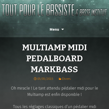
Magasin de basse depuis 1986 !
TOUT POUR LE BASSISTE
Menu
MULTIAMP MIDI
PEDALBOARD
MARKBASS
05/05/2015
Divers
Oh miracle ! Le tant attendu pédalier midi pour le
Multiamp est enfin disponible !
Tous les réglages classiques d’un pédalier midi