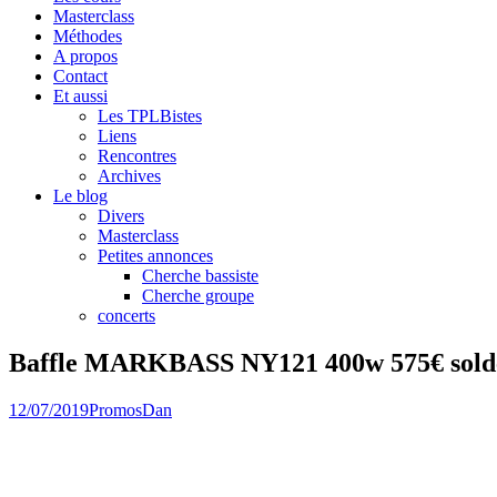
Masterclass
Méthodes
A propos
Contact
Et aussi
Les TPLBistes
Liens
Rencontres
Archives
Le blog
Divers
Masterclass
Petites annonces
Cherche bassiste
Cherche groupe
concerts
Baffle MARKBASS NY121 400w 575€ sold
12/07/2019
Promos
Dan