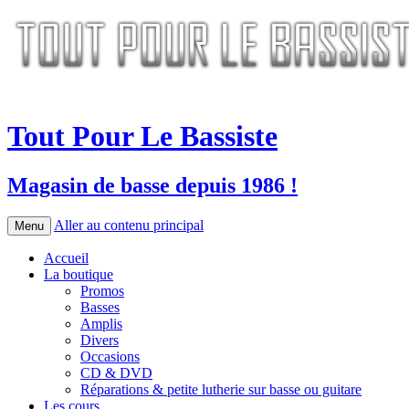
Tout Pour Le Bassiste
Magasin de basse depuis 1986 !
Aller au contenu principal
Menu
Accueil
La boutique
Promos
Basses
Amplis
Divers
Occasions
CD & DVD
Réparations & petite lutherie sur basse ou guitare
Les cours