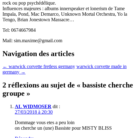
rock ou pop psychédélique.
Influences majeures : albums innerspeaker et lonerism de Tame
Impala, Pond, Mac Demarco, Unknown Mortal Orchestra, Yo la
Tengo, Brian Jonestown Massacre…
Tel: 0674667984
Mail:
sim.maxime@gmail.com
Navigation des articles
←
warwick corvette fretless germany
warwick corvette made in
germany
→
2 réflexions au sujet de «
bassiste cherche
groupe
»
AL WIDMOSER
dit :
27/03/2018 à 20:30
Dommage vous etes a peu loin
on cherche un (une) Bassiste pour MISTY BLISS