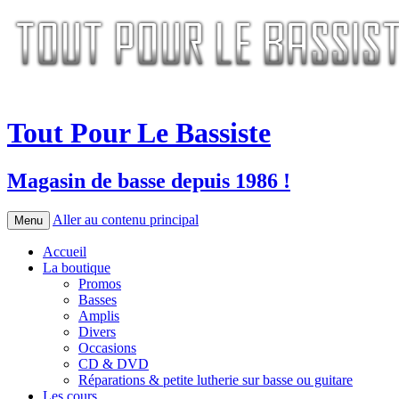
Tout Pour Le Bassiste
Magasin de basse depuis 1986 !
Aller au contenu principal
Menu
Accueil
La boutique
Promos
Basses
Amplis
Divers
Occasions
CD & DVD
Réparations & petite lutherie sur basse ou guitare
Les cours