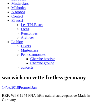
Masterclass
Méthodes
A propos
Contact
Et aussi
Les TPLBistes
Liens
Rencontres
Archives
Le blog
Divers
Masterclass
Petites annonces
Cherche bassiste
Cherche groupe
concerts
warwick corvette fretless germany
14/03/2018
Promos
Dan
REF: WPS 1244 FNA frêne naturel active/passive Made in
Germany