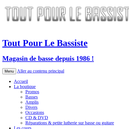
Tout Pour Le Bassiste
Magasin de basse depuis 1986 !
Aller au contenu principal
Menu
Accueil
La boutique
Promos
Basses
Amplis
Divers
Occasions
CD & DVD
Réparations & petite lutherie sur basse ou guitare
Les cours